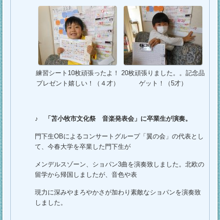
練習シート10枚頑張ったよ！
20枚頑張りました。。記念品
プレゼント嬉しい！（４才）
ゲット！（5才）
♪
「苫小牧市文化祭 音楽発表会」に卒業生が演奏。
門下生ОBによるコンサートグループ「翼の会」の代表とし
て、今春大学を卒業した門下生が
メンデルスゾーン、ショパン3曲を演奏致しました。北欧の
留学から帰国しましたが、音色や表
現力に深みやまろやかさが加わり素敵なショパンを演奏致
しました。