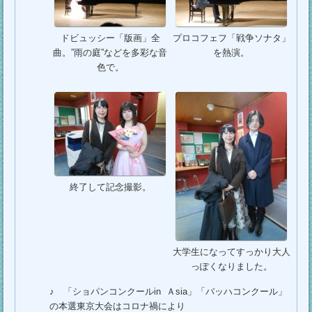
ドビュッシー「版画」全
プロコフェフ「戦争ソナタ」
曲。”雨の庭”などを多彩な音
を熱演。
色で。
終了して記念撮影。
大学生になってすっかり大人
っぽくなりました。
♪ 「ショパンコンクールin Ａsia」「バッハコンクール」
の本選東京大会はコロナ禍により