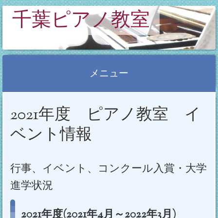
千葉ピアノ教室
メニュー
コ
2021年度 ピアノ教室 イ
ン
テ
ベント情報
ン
ツ
へ
行事、イベント、コンクール入賞・大学
ス
進学状況
キ
ッ
2021年度(2021年4月～2022年3月)
プ