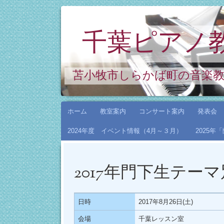
千葉ピアノ
苫小牧市しらかば町の音楽
コ
ホーム
教室案内
コンサート案内
発表会
ン
2024年度 イベント情報（4月～３月）
2025
テ
ン
ツ
2017年門下生テー
へ
ス
キ
日時
2017年8月26日(土)
ッ
会場
千葉レッスン室