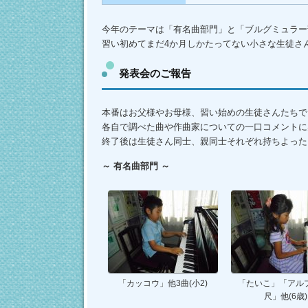
プ
今年のテーマは「有名曲部門」と「ブルグミュラー
習い初めてまだ4か月しかたってない小さな生徒さ
発表会のご報告
本番はお父様やお母様、習い始めの生徒さんたちで
各自で調べた曲や作曲家についての一口コメントに
終了後は生徒さん同士、親同士それぞれ持ちよった
～ 有名曲部門 ～
「カッコウ」他3曲(小2)
「たいこ」「アル
尺」他(6歳)