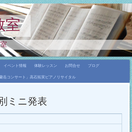
教室
教室
イベント情報
体験レッスン
お問合せ
ブログ
年「蘭岳コンサート」高石拓実ピアノリサイタル
マ別ミニ発表