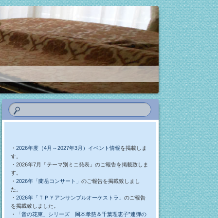
・
2026年度（4月～2027年3月）イベント情報
を掲載しま
す。
・2026年7月「テーマ別ミニ発表」のご報告を掲載致しま
す。
・
2026年「蘭岳コンサート」
のご報告を掲載致しまし
た。
・
2026年「ＴＰＹアンサンブルオーケストラ」
のご報告
を掲載致しました。
・
「音の花束」シリーズ 岡本孝慈＆千葉理恵子”連弾の