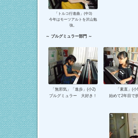
「トルコ行進曲」(中3)
今年はモーツアルトを沢山勉
強。
～ ブルグミュラー部門 ～
「無邪気」「進歩」(小2)
「素直」(小5
ブルグミュラー 大好き！
始めて2年目で