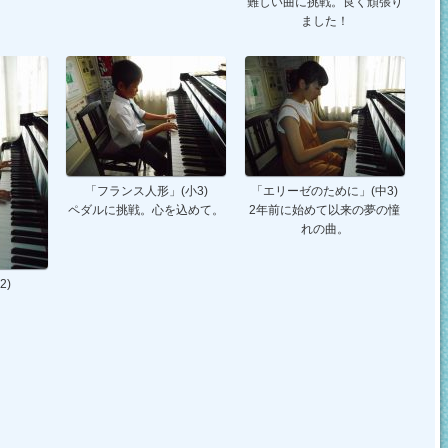
難しい曲に挑戦。良く頑張り
ました！
「フランス人形」(小3)
「エリーゼのために」(中3)
ペダルに挑戦。心を込めて。
2年前に始めて以来の夢の憧
れの曲。
2)