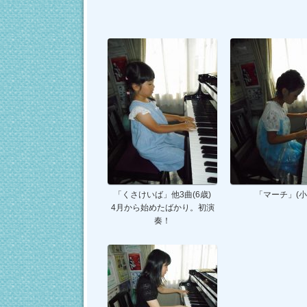
「くさけいば」他3曲(6歳)
「マーチ」(小
4月から始めたばかり。初演
奏！