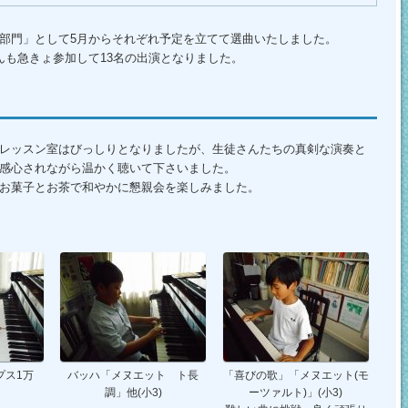
部門」として5月からそれぞれ予定を立てて選曲いたしました。
んも急きょ参加して13名の出演となりました。
レッスン室はびっしりとなりましたが、生徒さんたちの真剣な演奏と
感心されながら温かく聴いて下さいました。
お菓子とお茶で和やかに懇親会を楽しみました。
プス1万
バッハ「メヌエット ト長
「喜びの歌」「メヌエット(モ
調」他(小3)
ーツァルト)」(小3)