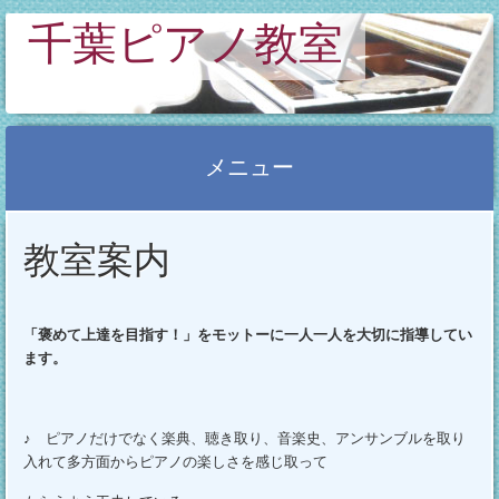
千葉ピアノ教室
メニュー
コ
教室案内
ン
テ
ン
「褒めて上達を目指す！」をモットーに一人一人を大切に指導してい
ツ
ます。
へ
ス
キ
♪ ピアノだけでなく楽典、聴き取り、音楽史、アンサンブルを取り
入れて多方面からピアノの楽しさを感じ取って
ッ
プ