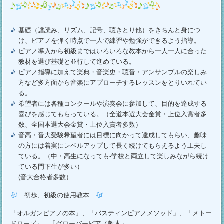
基礎（譜読み、リズム、記号、聴きとり他）をきちんと身につ
け、ピアノを弾く時点で一人で練習や勉強ができるよう指導。
ピアノ導入から初級まではいろいろな教本から一人一人に合った
教材を選び基礎と並行して進めている。
ピアノ指導に加えて楽典・音楽史・聴音・アンサンブルの楽しみ
方など多方面から音楽にアプローチするレッスンをとりいれてい
る。
希望者には各種コンクールや演奏会に参加して、目的を達成する
喜びを感じてもらっている。（全道本選大会金賞・上位入賞者多
数、全国本選大会金賞・上位入賞者多数）
音高・音大受験希望者には目標に向かって達成してもらい、趣味
の方には着実にレベルアップして長く続けてもらえるよう工夫し
ている。（中・高生になっても-学校と両立して楽しみながら続け
ている門下生が多い）
(音大合格者多数）
初歩、初級の使用教本
「オルガンピアノの本」、「バスティンピアノメソッド」、「メトー
ドローズ」、「グローバーピアノ教本」