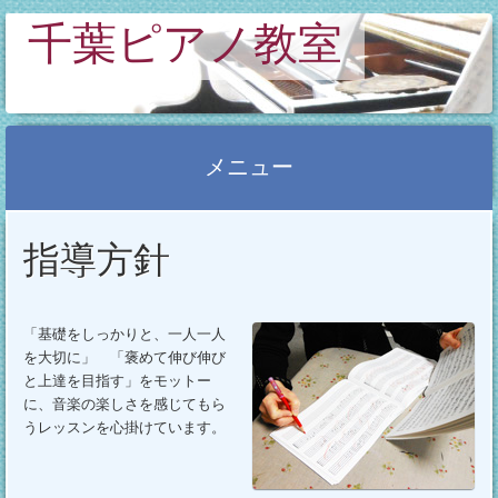
千葉ピアノ教室
メニュー
コ
指導方針
ン
テ
ン
「基礎をしっかりと、一人一人
ツ
を大切に」 「褒めて伸び伸び
へ
と上達を目指す」をモットー
ス
に、音楽の楽しさを感じてもら
うレッスンを心掛けています。
キ
ッ
プ