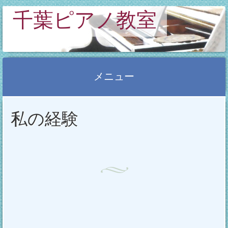
千葉ピアノ教室
メニュー
コ
私の経験
ン
テ
ン
ツ
へ
ス
キ
ッ
プ