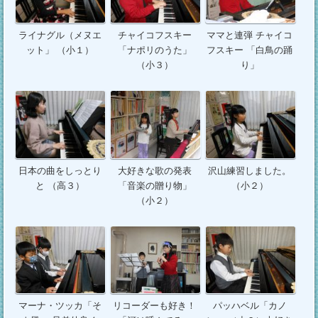
ライナグル（メヌエ
チャイコフスキー
ママと連弾 チャイコ
ット」 （小１）
「ナポリのうた」
フスキー 「白鳥の踊
（小３）
り」
日本の曲をしっとり
大好きな歌の発表
沢山練習しました。
と （高３）
「音楽の贈り物」
（小２）
（小２）
マーナ・ツッカ「そ
リコーダーも好き！
パッハベル「カノ