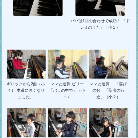
パパは1回の合わせで成功！ 「ド
レミのうた」（小１）
ギロックから2曲（小
ママと連弾 ビリー
ママと連弾 「喜び
４） 本番に強くなり
「バラの中で」（小
の歌」「聖者の行
ました。
１）
進」（小２）