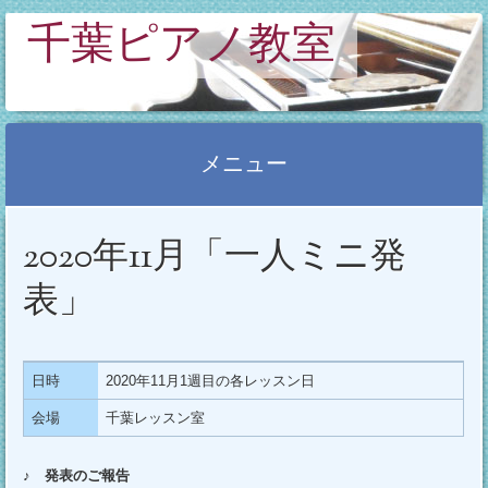
千葉ピアノ教室
メニュー
コ
2020年11月「一人ミニ発
ン
テ
表」
ン
ツ
へ
日時
2020年11月1週目の各レッスン日
ス
会場
千葉レッスン室
キ
ッ
♪ 発表のご報告
プ