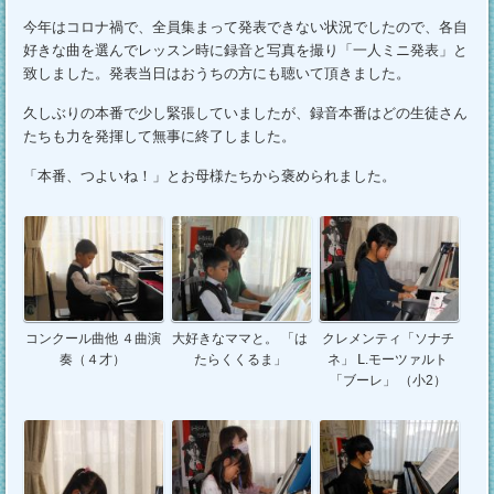
今年はコロナ禍で、全員集まって発表できない状況でしたので、各自
好きな曲を選んでレッスン時に録音と写真を撮り「一人ミニ発表」と
致しました。発表当日はおうちの方にも聴いて頂きました。
久しぶりの本番で少し緊張していましたが、録音本番はどの生徒さん
たちも力を発揮して無事に終了しました。
「本番、つよいね！」とお母様たちから褒められました。
コンクール曲他 ４曲演
大好きなママと。 「は
クレメンティ「ソナチ
奏（４才）
たらくくるま」
ネ」 Ⅼ.モーツァルト
「ブーレ」 （小2）