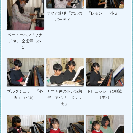
ママと連弾 「ポルカ
「レモン」（小６）
パーティ」
ベートーベン「ソナ
チネ」 全楽章（小
１）
ブルグミュラー 「心
とても仲の良い姉弟
ドビュッシーに挑戦
配」（小6）
ディアベリ「ポラッ
（中2）
カ」