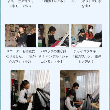
よ風」 兄弟仲良く
「河は呼んでる」
ン」 （小３）大好き
（小１）（小3）
な曲！
リコーダーも得意に
バロックの曲が好
チャイコフスキー
なりました。 「我が
き！ ヘンデル「シャ
「花のワルツ」 連弾
心の花」（小3）
コンヌ」（小３）
も大好き！