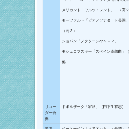
メリカント「ワルツ・レント」 （高
モーツァルト「ピアノソナタ ト長調」
（高３）
ショパン「ノクターンop９－２」
モシュコフスキー「スペイン奇想曲」
他
リコー
ドボルザーク「家路」（門下生有志）
ダー合
奏
連弾
ベートーベン「メヌエット ト長調」