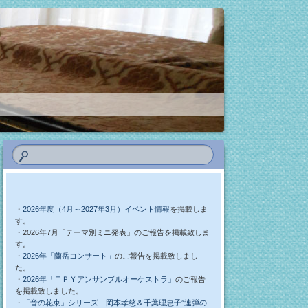
・
2026年度（4月～2027年3月）イベント情報
を掲載しま
す。
・2026年7月「テーマ別ミニ発表」のご報告を掲載致しま
す。
・
2026年「蘭岳コンサート」
のご報告を掲載致しまし
た。
・
2026年「ＴＰＹアンサンブルオーケストラ」
のご報告
を掲載致しました。
・
「音の花束」シリーズ 岡本孝慈＆千葉理恵子”連弾の