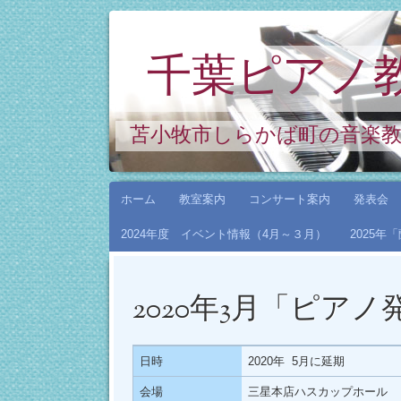
千葉ピアノ
苫小牧市しらかば町の音楽
コ
ホーム
教室案内
コンサート案内
発表会
ン
2024年度 イベント情報（4月～３月）
2025
テ
ン
ツ
2020年3月「ピア
へ
ス
キ
日時
2020年 5月に延期
ッ
会場
三星本店ハスカップホール