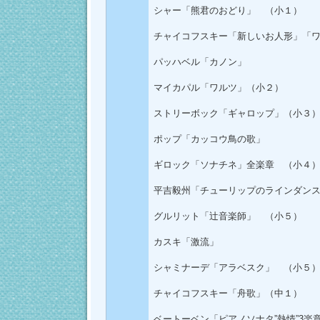
シャー「熊君のおどり」 （小１）
チャイコフスキー「新しいお人形」「
パッハベル「カノン」
マイカパル「ワルツ」（小２）
ストリーボック「ギャロップ」（小３
ポップ「カッコウ鳥の歌」
ギロック「ソナチネ」全楽章 （小４
平吉毅州「チューリップのラインダン
グルリット「辻音楽師」 （小５）
カスキ「激流」
シャミナーデ「アラベスク」 （小５
チャイコフスキー「舟歌」（中１）
ベートーベン「ピアノソナタ”熱情”3楽