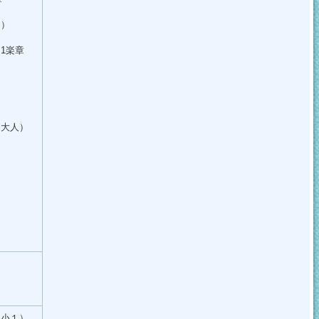
２）
1楽章
（大人）
（小１）