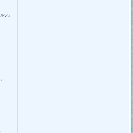
ワルツ」
）
）
ス」
）
章