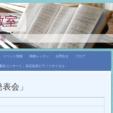
教室
教室
イベント情報
体験レッスン
お問合せ
ブログ
年「蘭岳コンサート」高石拓実ピアノリサイタル
ノ発表会」