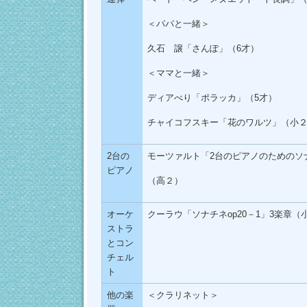
＜パパと一緒＞
久石 譲「さんぽ」（6才）
＜ママと一緒＞
ディアべり「ポラッカ」（5才）
チャイコフスキー「花のワルツ」（小
2台の
モーツァルト「2台のピアノのためのソ
ピアノ
（高２）
オーケ
クーラウ「ソナチネop20－1」3楽章（
ストラ
とコン
チェル
ト
他の楽
＜クラリネット＞