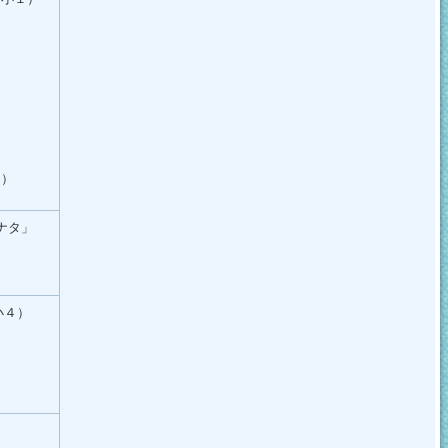
２）
ナタ」
小４）