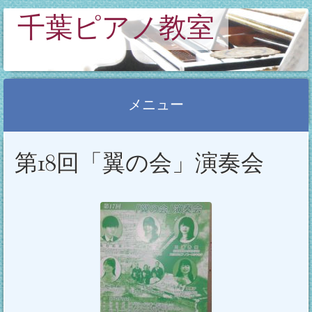
千葉ピアノ教室
メニュー
コ
第18回「翼の会」演奏会
ン
テ
ン
ツ
へ
ス
キ
ッ
プ