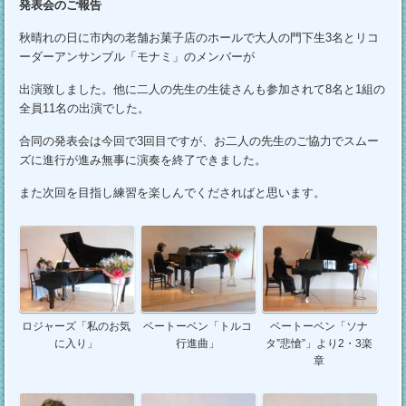
発表会のご報告
秋晴れの日に市内の老舗お菓子店のホールで大人の門下生3名とリコ
ーダーアンサンブル「モナミ」のメンバーが
出演致しました。他に二人の先生の生徒さんも参加されて8名と1組の
全員11名の出演でした。
合同の発表会は今回で3回目ですが、お二人の先生のご協力でスムー
ズに進行が進み無事に演奏を終了できました。
また次回を目指し練習を楽しんでくださればと思います。
ロジャーズ「私のお気
ベートーベン「トルコ
ベートーベン「ソナ
に入り」
行進曲」
タ”悲愴”」より2・3楽
章