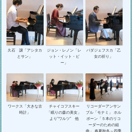
久石 譲「アシタカ
ジョン・レノン「レ
バダジェフスカ「乙
とサン」
ット・イット・ビ
女の祈り」
ー」
ワークス「大きな古
チャイコフスキー
リコーダーアンサン
時計」
「眠りの森の美女」
ブル「モナミ」 ホル
より”ワルツ” 他
ボーン「５本のリコ
ーダーのための組
曲」 春夏秋冬～四季