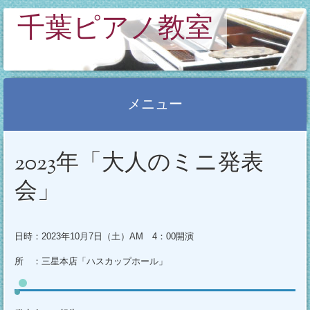
千葉ピアノ教室
メニュー
コ
2023年「大人のミニ発表
ン
テ
会」
ン
ツ
へ
日時：2023年10月7日（土）AM 4：00開演
ス
所 ：三星本店「ハスカップホール」
キ
ッ
プ