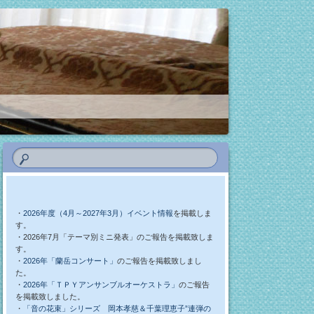
・
2026年度（4月～2027年3月）イベント情報
を掲載しま
す。
・2026年7月「テーマ別ミニ発表」のご報告を掲載致しま
す。
・
2026年「蘭岳コンサート」
のご報告を掲載致しまし
た。
・
2026年「ＴＰＹアンサンブルオーケストラ」
のご報告
を掲載致しました。
・
「音の花束」シリーズ 岡本孝慈＆千葉理恵子”連弾の