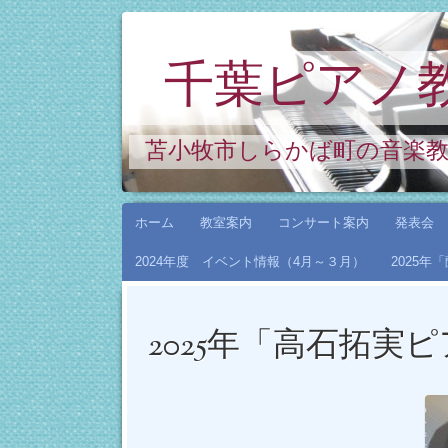
千葉ピアノ
苫小牧市しらかば町の音楽
コ
ホーム
教室案内
コンサート案内
発表会
ン
2024年度 イベント情報（4月～３月）
2025
テ
ン
ツ
2025年「高石拓実
へ
ス
キ
ッ