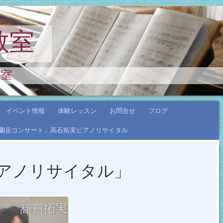
教室
教室
イベント情報
体験レッスン
お問合せ
ブログ
年「蘭岳コンサート」高石拓実ピアノリサイタル
ピアノリサイタル」