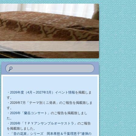
・
2026年度（4月～2027年3月）イベント情報
を掲載しま
す。
・2026年7月「テーマ別ミニ発表」のご報告を掲載致しま
す。
・
2026年「蘭岳コンサート」
のご報告を掲載致しまし
た。
・
2026年「ＴＰＹアンサンブルオーケストラ」
のご報告
を掲載致しました。
・
「音の花束」シリーズ 岡本孝慈＆千葉理恵子”連弾の