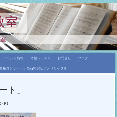
教室
教室
イベント情報
体験レッスン
お問合せ
ブログ
年「蘭岳コンサート」高石拓実ピアノリサイタル
サート」
ンド）