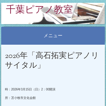
千葉ピアノ教室
メニュー
コ
2026年「高石拓実ピアノリ
ン
テ
サイタル」
ン
ツ
へ
ス
時：2026年3月15日（日）2：00開演
キ
所：苫小牧市文化会館
ッ
プ