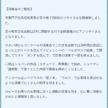
【演奏会のご報告】
卒業門下生高石拓実君が苫小牧で2回目のリサイタルを開催致しまし
た。
苫小牧市文化会館は3月に閉館するので会館最後のピアノリサイタル
となりました。
小さい頃からコンクールや演奏会でこの文化会館では19年間お世話に
なったとのトークを交えてドビュッシーの「ベルガマスク組曲」で開
演してリスト「ダンテを読んで」で圧巻の演奏で一部を終えました。
二部はショパンの作品（エチュード、即興曲）で始め、シューマン
「謝肉祭」で堂々とした内容で最後を締めくくりました。
アンコールはシベリウスの「樅ノ木」「ワルツ」でお客様を喜ばせる
ような演奏でたくさんの拍手を頂きました。
ロビーでお帰りのお客様に次々と感動の言葉を頂き、心に響く演奏を
されたと感慨深く思いました。