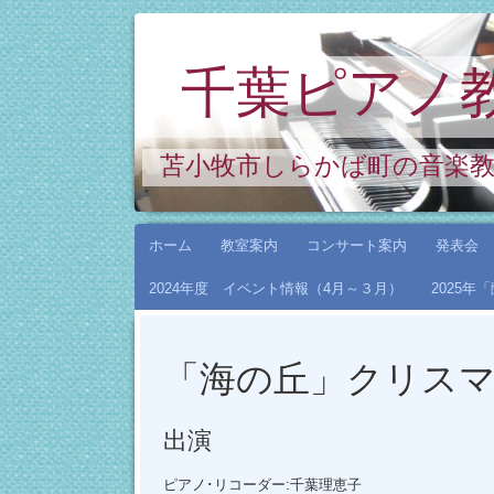
千葉ピアノ
苫小牧市しらかば町の音楽
コ
ホーム
教室案内
コンサート案内
発表会
ン
2024年度 イベント情報（4月～３月）
2025
テ
ン
ツ
「海の丘」クリス
へ
ス
出演
キ
ッ
ピアノ･リコーダー:千葉理恵子