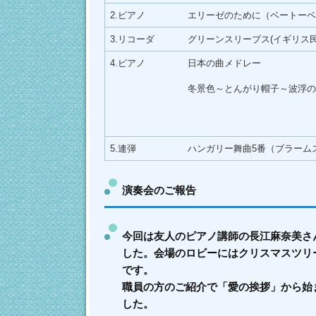
2.ピアノ
エリーゼのために（ベートーベ
3.リコーダ
グリーンスリーブス(イギリス
4.ピアノ
日本の曲メドレー
冬景色～とんがり帽子～波浮の
5.連弾
ハンガリー舞曲5番（ブラーム
演奏会のご報告
今回は友人のピアノ講師の長江麻奈美さ
した。会場のロビーにはクリスマスツリ
です。
職員の方のご紹介で「愛の挨拶」から始
した。