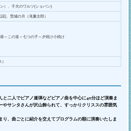
ン）、子犬のワルツ(ショパン)
民謡)、荒城の月（滝廉太郎）
港～この道～七つの子～夕焼け小焼け
ス）
んと二人でピアノ連弾などピアノ曲を中心に40分ほど演奏ま
ーやサンタさんが沢山飾られて、すっかりクリススの雰囲気
まり、曲ごとに紹介を交えてプログラムの順に演奏いたしま