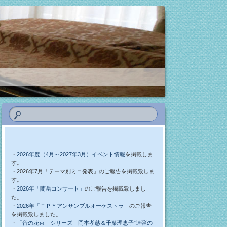
・
2026年度（4月～2027年3月）イベント情報
を掲載しま
す。
・2026年7月「テーマ別ミニ発表」のご報告を掲載致しま
す。
・
2026年「蘭岳コンサート」
のご報告を掲載致しまし
た。
・
2026年「ＴＰＹアンサンブルオーケストラ」
のご報告
を掲載致しました。
・
「音の花束」シリーズ 岡本孝慈＆千葉理恵子”連弾の