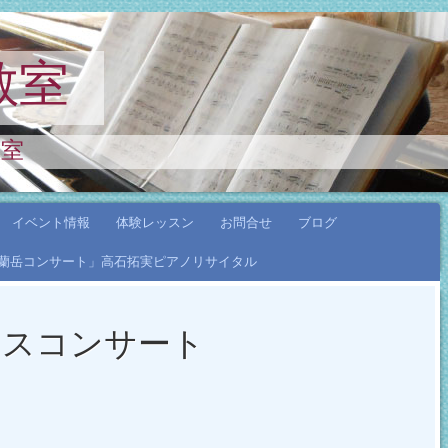
教室
教室
イベント情報
体験レッスン
お問合せ
ブログ
年「蘭岳コンサート」高石拓実ピアノリサイタル
マスコンサート